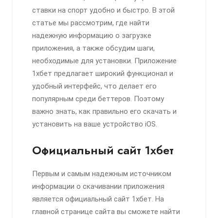
ставки на спорт удобно и быстро. В этой
статье мы рассмотрим, где найти
надежную информацию о загрузке
приложения, а также обсудим шаги,
необходимые для установки. Приложение
1хбет предлагает широкий функционал и
удобный интерфейс, что делает его
популярным среди беттеров. Поэтому
важно знать, как правильно его скачать и
установить на ваше устройство iOS.
Официальный сайт 1хбет
Первым и самым надежным источником
информации о скачивании приложения
является официальный сайт 1хбет. На
главной странице сайта вы сможете найти