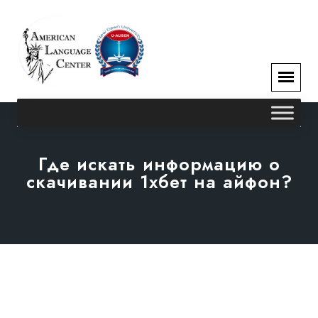
Где искать информацию о
скачивании 1хбет на айфон?