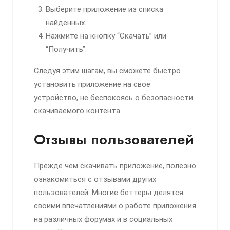
Выберите приложение из списка
найденных.
Нажмите на кнопку “Скачать” или
“Получить”.
Следуя этим шагам, вы сможете быстро
установить приложение на свое
устройство, не беспокоясь о безопасности
скачиваемого контента.
Отзывы пользователей
Прежде чем скачивать приложение, полезно
ознакомиться с отзывами других
пользователей. Многие беттеры делятся
своими впечатлениями о работе приложения
на различных форумах и в социальных