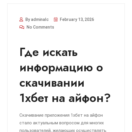
By adminalc
February 13, 2026
No Comments
Где искать
информацию о
скачивании
1хбет на айфон?
Скачивание приложения 1хбет на айфон
стало актуальным вопросом для многих
пользователей, желающих осуществлять