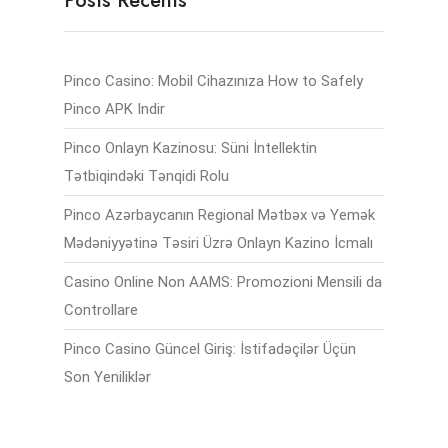
Posts Récents
Pinco Casino: Mobil Cihazınıza How to Safely
Pinco APK Indir
Pinco Onlayn Kazinosu: Süni İntellektin
Tətbiqindəki Tənqidi Rolu
Pinco Azərbaycanın Regional Mətbəx və Yemək
Mədəniyyətinə Təsiri Üzrə Onlayn Kazino İcmalı
Casino Online Non AAMS: Promozioni Mensili da
Controllare
Pinco Casino Güncel Giriş: İstifadəçilər Üçün
Son Yeniliklər