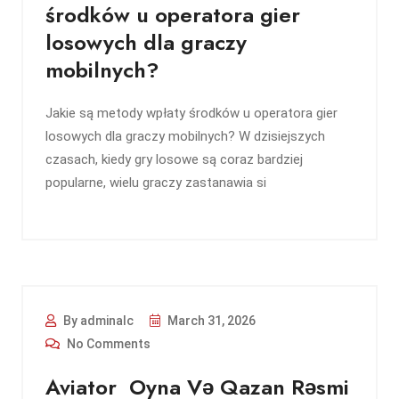
środków u operatora gier
losowych dla graczy
mobilnych?
Jakie są metody wpłaty środków u operatora gier
losowych dla graczy mobilnych? W dzisiejszych
czasach, kiedy gry losowe są coraz bardziej
popularne, wielu graczy zastanawia si
By adminalc
March 31, 2026
No Comments
Aviator ️ Oyna Və Qazan Rəsmi