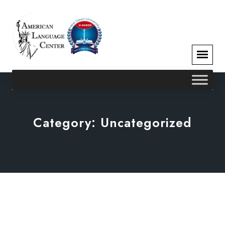
Category:
Uncategorized