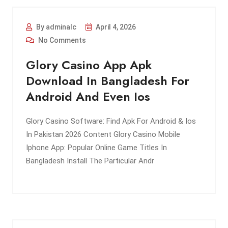
By adminalc
April 4, 2026
No Comments
Glory Casino App Apk
Download In Bangladesh For
Android And Even Ios
Glory Casino Software: Find Apk For Android & Ios
In Pakistan 2026 Content Glory Casino Mobile
Iphone App: Popular Online Game Titles In
Bangladesh Install The Particular Andr