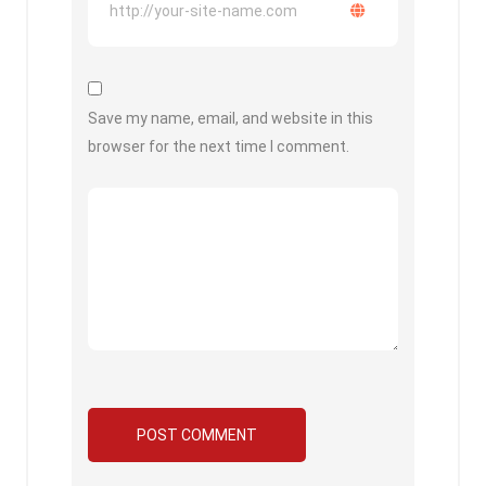
Save my name, email, and website in this
browser for the next time I comment.