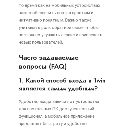
то время как на мобильных устройствах
важно обеспечить портал простым и
интуитивно понятным. Важно также
учитывать роль обратной связи, чтобы
постоянно улучшать сервис и привлекать
новых пользователей.
Часто задаваемые
вопросы (FAQ)
1. Какой способ входа в 1win
является самым удобным?
Удобство входа зависит от устройства:
для настольных ПК доступен полный
функционал, а мобильное приложение
предлагает быстроту и удобство.