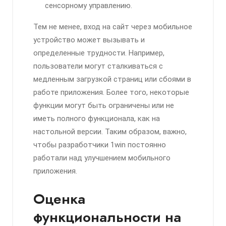
сенсорному управлению.
Тем не менее, вход на сайт через мобильное
устройство может вызывать и
определенные трудности. Например,
пользователи могут сталкиваться с
медленным загрузкой страниц или сбоями в
работе приложения. Более того, некоторые
функции могут быть ограничены или не
иметь полного функционала, как на
настольной версии. Таким образом, важно,
чтобы разработчики 1win постоянно
работали над улучшением мобильного
приложения.
Оценка
функциональности на