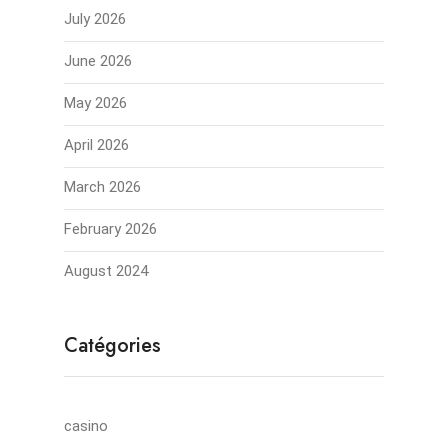
July 2026
June 2026
May 2026
April 2026
March 2026
February 2026
August 2024
Catégories
casino