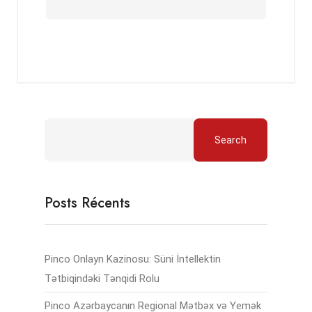
Search
Posts Récents
Pinco Onlayn Kazinosu: Süni İntellektin
Tətbiqindəki Tənqidi Rolu
Pinco Azərbaycanın Regional Mətbəx və Yemək