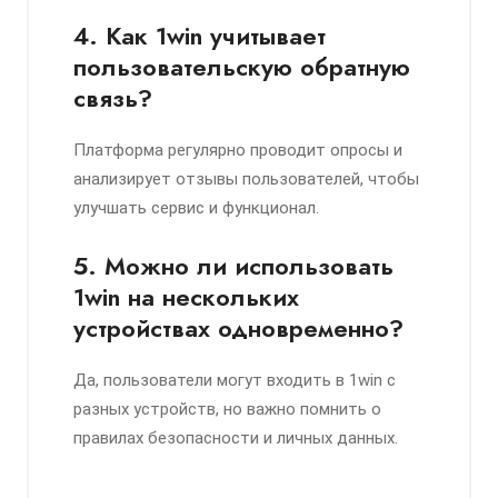
4. Как 1win учитывает
пользовательскую обратную
связь?
Платформа регулярно проводит опросы и
анализирует отзывы пользователей, чтобы
улучшать сервис и функционал.
5. Можно ли использовать
1win на нескольких
устройствах одновременно?
Да, пользователи могут входить в 1win с
разных устройств, но важно помнить о
правилах безопасности и личных данных.