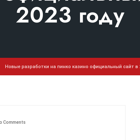
2023 году
Новые разработки на пинко казино официальный сайт в 
o Comments