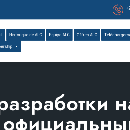
+
il
Historique de ALC
Equipe ALC
Offres ALC
Téléchargem
ership
разработки н
 официальный