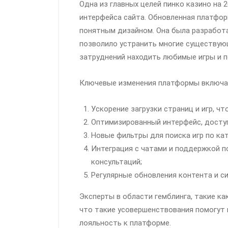
Одна из главных целей пинко казино на 
интерфейса сайта. Обновленная платфо
понятным дизайном. Она была разработа
позволило устранить многие существующ
затруднений находить любимые игры и п
Ключевые изменения платформы включа
Ускорение загрузки страниц и игр, ч
Оптимизированный интерфейс, доступ
Новые фильтры для поиска игр по ка
Интеграция с чатами и поддержкой п
консультаций;
Регулярные обновления контента и с
Эксперты в области гемблинга, такие ка
что такие усовершенствования помогут 
лояльность к платформе.