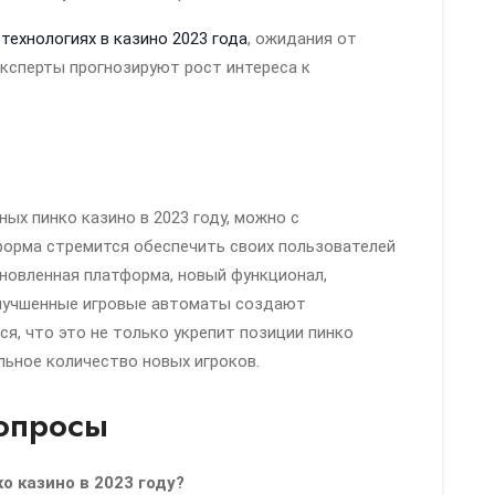
технологиях в казино 2023 года
, ожидания от
эксперты прогнозируют рост интереса к
ых пинко казино в 2023 году, можно с
форма стремится обеспечить своих пользователей
новленная платформа, новый функционал,
улучшенные игровые автоматы создают
я, что это не только укрепит позиции пинко
ельное количество новых игроков.
вопросы
о казино в 2023 году?