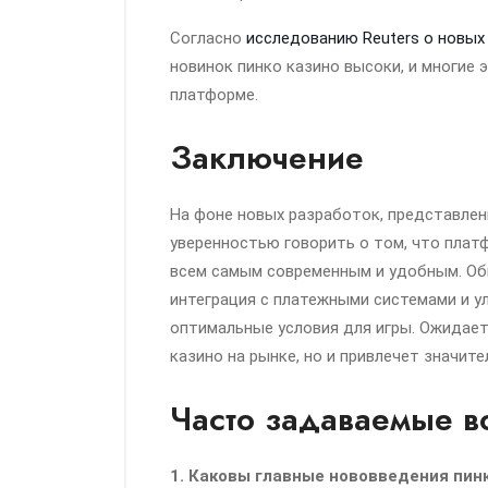
Согласно
исследованию Reuters о новых 
новинок пинко казино высоки, и многие 
платформе.
Заключение
На фоне новых разработок, представленн
уверенностью говорить о том, что плат
всем самым современным и удобным. Об
интеграция с платежными системами и 
оптимальные условия для игры. Ожидаетс
казино на рынке, но и привлечет значит
Часто задаваемые 
1. Каковы главные нововведения пинк