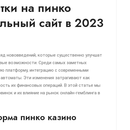
тки на пинко
льный сайт в 2023
 ряд нововведений, которые существенно улучшат
овые возможности. Среди самых заметных
ю платформу, интеграцию с современными
 автоматы. Эти изменения затрагивают как
ность их финансовых операций. В этой статье мы
инок и их влияние на рынок онлайн-гемблинга в
орма пинко казино