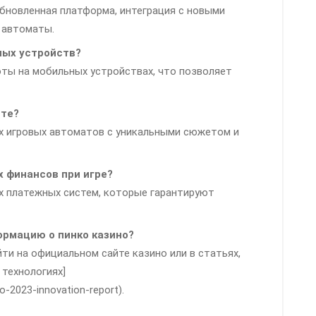
бновленная платформа, интеграция с новыми
 автоматы.
ьных устройств?
ты на мобильных устройствах, что позволяет
йте?
х игровых автоматов с уникальными сюжетом и
х финансов при игре?
х платежных систем, которые гарантируют
ормацию о пинко казино?
и на официальном сайте казино или в статьях,
 технологиях]
o-2023-innovation-report).