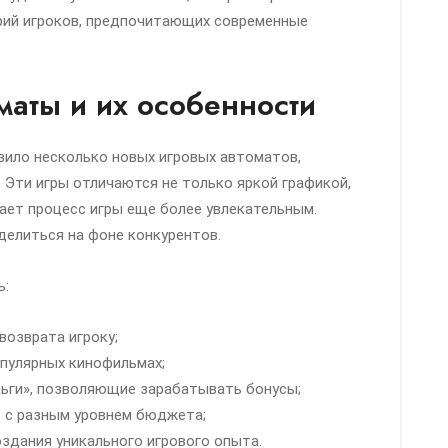
орий игроков, предпочитающих современные
маты и их особенности
авило несколько новых игровых автоматов,
Эти игры отличаются не только яркой графикой,
лает процесс игры еще более увлекательным.
делиться на фоне конкурентов.
ь:
возврата игроку;
пулярных кинофильмах;
ьги», позволяющие зарабатывать бонусы;
в с разным уровнем бюджета;
здания уникального игрового опыта.