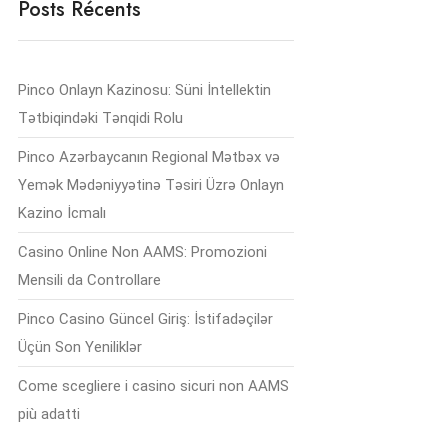
Posts Récents
Pinco Onlayn Kazinosu: Süni İntellektin
Tətbiqindəki Tənqidi Rolu
Pinco Azərbaycanın Regional Mətbəx və
Yemək Mədəniyyətinə Təsiri Üzrə Onlayn
Kazino İcmalı
Casino Online Non AAMS: Promozioni
Mensili da Controllare
Pinco Casino Güncel Giriş: İstifadəçilər
Üçün Son Yeniliklər
Come scegliere i casino sicuri non AAMS
più adatti