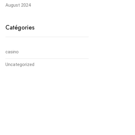
August 2024
Catégories
casino
Uncategorized