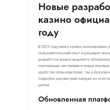
Новые разрабо
казино официа
году
В 2023 году пинко казино анонсировало
пользовательский опыт и расширят игр
разработок можно выделить обновленну
платежными системами и новые игровые
удобство пользователей, так и безопас
подробно рассмотрим каждую из этих нов
целом.
Обновленная платф