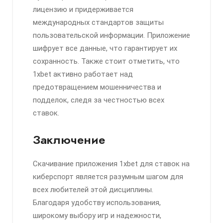
лицензию и придерживается
международных стандартов защиты
пользовательской информации. Приложение
шифрует все данные, что гарантирует их
сохранность. Также стоит отметить, что
1xbet активно работает над
предотвращением мошенничества и
подделок, следя за честностью всех
ставок.
Заключение
Скачивание приложения 1xbet для ставок на
киберспорт является разумным шагом для
всех любителей этой дисциплины.
Благодаря удобству использования,
широкому выбору игр и надежности,