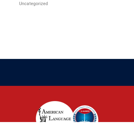
Uncategorized