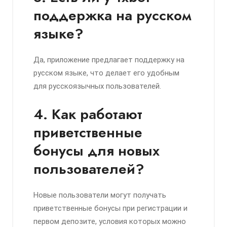
поддержка на русском
языке?
Да, приложение предлагает поддержку на
русском языке, что делает его удобным
для русскоязычных пользователей.
4. Как работают
приветственные
бонусы для новых
пользователей?
Новые пользователи могут получать
приветственные бонусы при регистрации и
первом депозите, условия которых можно