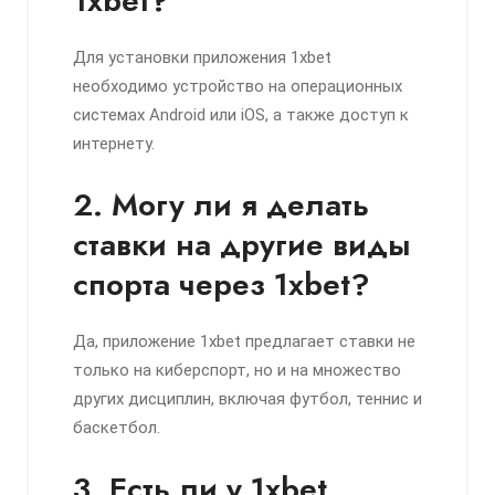
1xbet?
Для установки приложения 1xbet
необходимо устройство на операционных
системах Android или iOS, а также доступ к
интернету.
2. Могу ли я делать
ставки на другие виды
спорта через 1xbet?
Да, приложение 1xbet предлагает ставки не
только на киберспорт, но и на множество
других дисциплин, включая футбол, теннис и
баскетбол.
3. Есть ли у 1xbet