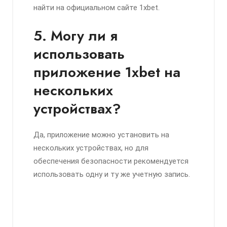
найти на официальном сайте 1xbet.
5. Могу ли я
использовать
приложение 1xbet на
нескольких
устройствах?
Да, приложение можно установить на
нескольких устройствах, но для
обеспечения безопасности рекомендуется
использовать одну и ту же учетную запись.