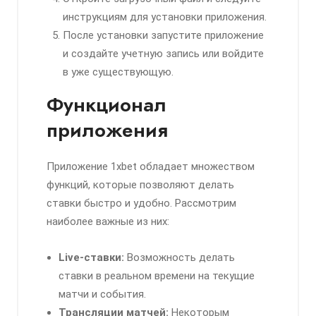
инструкциям для установки приложения.
После установки запустите приложение
и создайте учетную запись или войдите
в уже существующую.
Функционал
приложения
Приложение 1xbet обладает множеством
функций, которые позволяют делать
ставки быстро и удобно. Рассмотрим
наиболее важные из них:
Live-ставки:
Возможность делать
ставки в реальном времени на текущие
матчи и события.
Трансляции матчей:
Некоторым