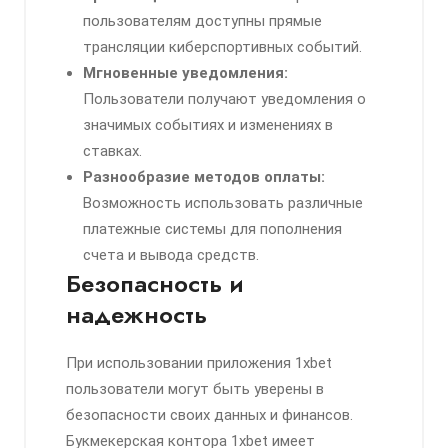
пользователям доступны прямые
трансляции киберспортивных событий.
Мгновенные уведомления:
Пользователи получают уведомления о
значимых событиях и изменениях в
ставках.
Разнообразие методов оплаты:
Возможность использовать различные
платежные системы для пополнения
счета и вывода средств.
Безопасность и
надежность
При использовании приложения 1xbet
пользователи могут быть уверены в
безопасности своих данных и финансов.
Букмекерская контора 1xbet имеет