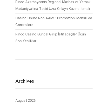
Pinco Azərbaycanın Regional Mətbəx və Yemək
Mədəniyyətinə Təsiri Üzrə Onlayn Kazino İcmalı
Casino Online Non AAMS: Promozioni Mensili da
Controllare
Pinco Casino Güncel Giriş: İstifadəçilər Üçün
Son Yeniliklər
Archives
August 2026