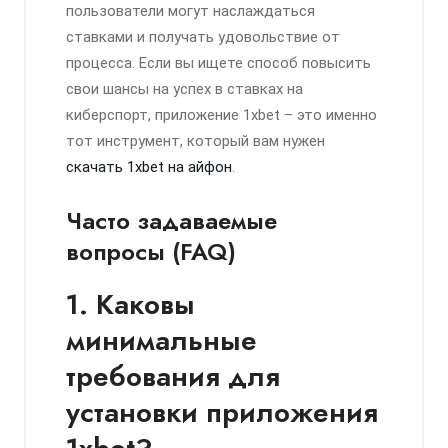
пользователи могут наслаждаться
ставками и получать удовольствие от
процесса. Если вы ищете способ повысить
свои шансы на успех в ставках на
киберспорт, приложение 1xbet – это именно
тот инструмент, который вам нужен
скачать 1xbet на айфон
.
Часто задаваемые
вопросы (FAQ)
1. Каковы
минимальные
требования для
установки приложения