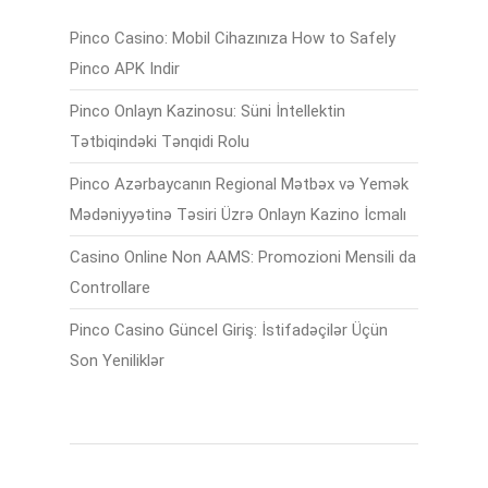
Pinco Casino: Mobil Cihazınıza How to Safely
Pinco APK Indir
Pinco Onlayn Kazinosu: Süni İntellektin
Tətbiqindəki Tənqidi Rolu
Pinco Azərbaycanın Regional Mətbəx və Yemək
Mədəniyyətinə Təsiri Üzrə Onlayn Kazino İcmalı
Casino Online Non AAMS: Promozioni Mensili da
Controllare
Pinco Casino Güncel Giriş: İstifadəçilər Üçün
Son Yeniliklər