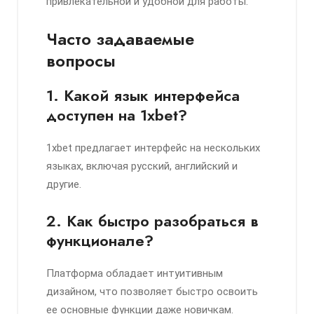
привлекательной и удобной для работы.
Часто задаваемые
вопросы
1. Какой язык интерфейса
доступен на 1xbet?
1xbet предлагает интерфейс на нескольких
языках, включая русский, английский и
другие.
2. Как быстро разобраться в
функционале?
Платформа обладает интуитивным
дизайном, что позволяет быстро освоить
ее основные функции даже новичкам.