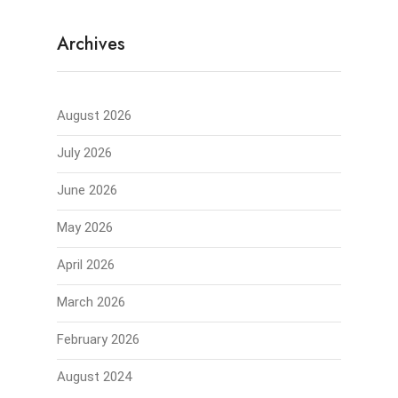
Archives
August 2026
July 2026
June 2026
May 2026
April 2026
March 2026
February 2026
August 2024