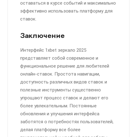
оставаться в курсе событий и максимально
эффективно использовать платформу для
ставок.
Заключение
Интерфейс 1xbet зеркало 2025
представляет собой современное и
функциональное решение для любителей
онлайн-ставок. Простота навигации,
доступность различных видов ставок и
полезные инструменты существенно
упрощают процесс ставок и делают его
более увлекательным. Постоянные
обновления и улучшения интерфейса
заботятся о потребностях пользователей,
делая платформу все более