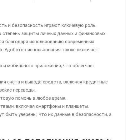
сть и безопасность играют ключевую роль.
 степень защиты личных данных и финансовых
тся благодаря использованию современных
х. Удобство использования также включает:
 и мобильного приложения, что облегчает
ия счета и вывода средств, включая кредитные
вские переводы.
товую помочь в любое время.
твами, включая смартфоны и планшеты.
т быть уверены, что их данные в безопасности, а