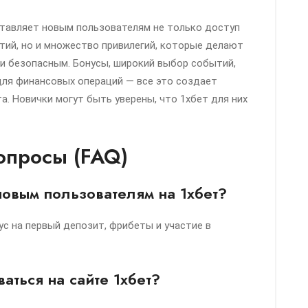
ставляет новым пользователям не только доступ
тий, но и множество привилегий, которые делают
и безопасным. Бонусы, широкий выбор событий,
для финансовых операций — все это создает
а. Новички могут быть уверены, что 1хбет для них
опросы (FAQ)
новым пользователям на 1хбет?
с на первый депозит, фрибеты и участие в
ваться на сайте 1хбет?