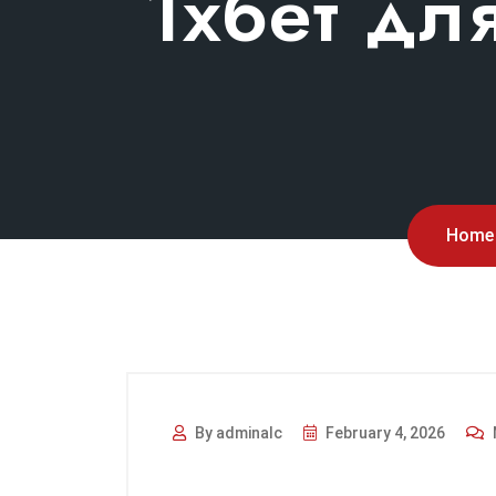
1хбет дл
Home
By adminalc
February 4, 2026