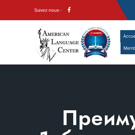
Suivez-nous:-
Accue
Memb
Преиму