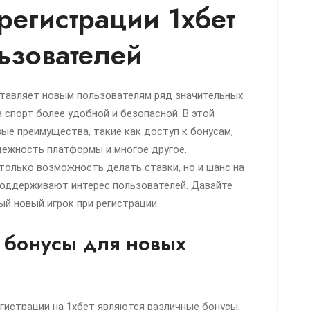
регистрации 1хбет
ьзователей
ставляет новым пользователям ряд значительных
 спорт более удобной и безопасной. В этой
е преимущества, такие как доступ к бонусам,
дежность платформы и многое другое.
только возможность делать ставки, но и шанс на
 поддерживают интерес пользователей. Давайте
й новый игрок при регистрации.
 бонусы для новых
гистрации на 1хбет являются различные бонусы,