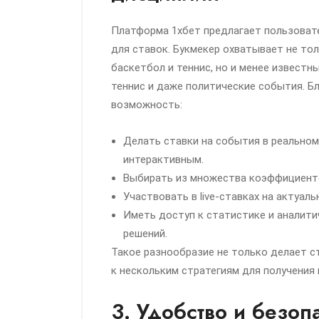
Платформа 1хбет предлагает пользова
для ставок. Букмекер охватывает не тол
баскетбол и теннис, но и менее известн
теннис и даже политические события. Б
возможность:
Делать ставки на события в реальном
интерактивным.
Выбирать из множества коэффициенто
Участвовать в live-ставках на актуал
Иметь доступ к статистике и аналит
решений.
Такое разнообразие не только делает с
к нескольким стратегиям для получени
3. Удобство и безоп