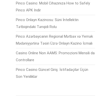
Pinco Casino: Mobil Cihazınıza How to Safely
Pinco APK Indir
Pinco Onlayn Kazinosu: Süni İntellektin
Tətbiqindəki Tənqidi Rolu
Pinco Azərbaycanın Regional Mətbəx və Yemək
Mədəniyyətinə Təsiri Üzrə Onlayn Kazino İcmalı
Casino Online Non AAMS: Promozioni Mensili da
Controllare
Pinco Casino Güncel Giriş: İstifadəçilər Üçün
Son Yeniliklər