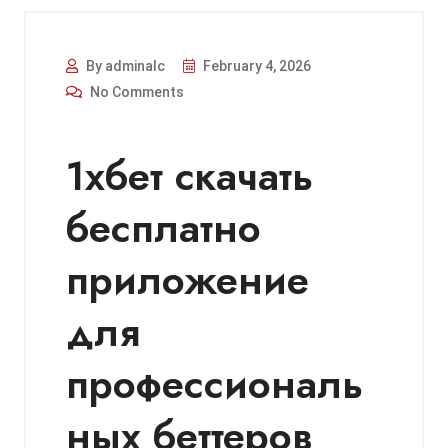
By adminalc
February 4, 2026
No Comments
1хбет скачать
бесплатно
приложение
для
профессиональ
ных беттеров