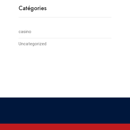
Catégories
casino
Uncategorized