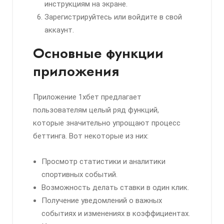
инструкциям на экране.
Зарегистрируйтесь или войдите в свой
аккаунт.
Основные функции
приложения
Приложение 1хбет предлагает
пользователям целый ряд функций,
которые значительно упрощают процесс
беттинга. Вот некоторые из них:
Просмотр статистики и аналитики
спортивных событий.
Возможность делать ставки в один клик.
Получение уведомлений о важных
событиях и изменениях в коэффициентах.