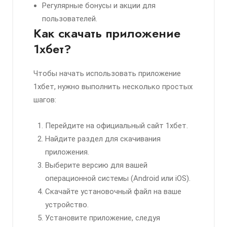
Регулярные бонусы и акции для
пользователей.
Как скачать приложение
1хбет?
Чтобы начать использовать приложение
1хбет, нужно выполнить несколько простых
шагов:
Перейдите на официальный сайт 1хбет.
Найдите раздел для скачивания
приложения.
Выберите версию для вашей
операционной системы (Android или iOS).
Скачайте установочный файл на ваше
устройство.
Установите приложение, следуя