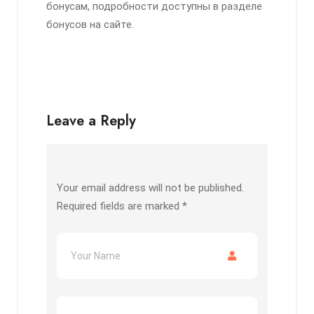
бонусам, подробности доступны в разделе
бонусов на сайте.
Leave a Reply
Your email address will not be published.
Required fields are marked
*