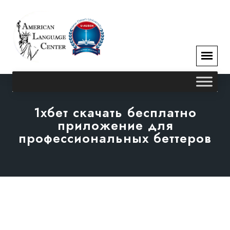
1хбет скачать бесплатно
приложение для
профессиональных беттеров