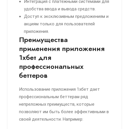
Интеграция с платежными системами для
удобства ввода и вывода средств.
Доступ к эксклюзивным предложениям и
акциям только для пользователей
приложения.
Преимущества
применения приложения
1хбет для
профессиональных
беттеров
Использование приложения 1хбет дает
профессиональным беттерам ряд
непреложных преимуществ, которые
позволяют им быть более эффективными в
своей деятельности. Например: